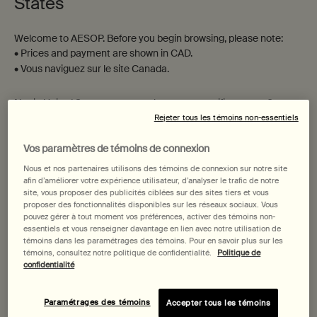
States
Welcome to AESOP. Before you begin browsing, please note:
• Prices and payment are shown in CAD.
Duo Résurrection & Géranium
Duo Olous & Résurrection
• Vous naviguez sur le site Canada.
Nettoyez vos mains et votre
Sublimez votre quotidien avec
Not in United States or want to browse a specific country?
corps avec ce duo sensoriel
ce duo unique
Rejeter tous les témoins non-essentiels
Vos paramètres de témoins de connexion
Changer de région ou de pays
Nous et nos partenaires utilisons des témoins de connexion sur notre site
123,00 $
139,00 $
afin d’améliorer votre expérience utilisateur, d’analyser le trafic de notre
site, vous proposer des publicités ciblées sur des sites tiers et vous
proposer des fonctionnalités disponibles sur les réseaux sociaux. Vous
Duo Résurrection & Géranium
Duo Olous
Acheter la routine
Acheter la routine
pouvez gérer à tout moment vos préférences, activer des témoins non-
essentiels et vous renseigner davantage en lien avec notre utilisation de
témoins dans les paramétrages des témoins. Pour en savoir plus sur les
témoins, consultez notre politique de confidentialité.
Politique de
confidentialité
Paramétrages des témoins
Accepter tous les témoins