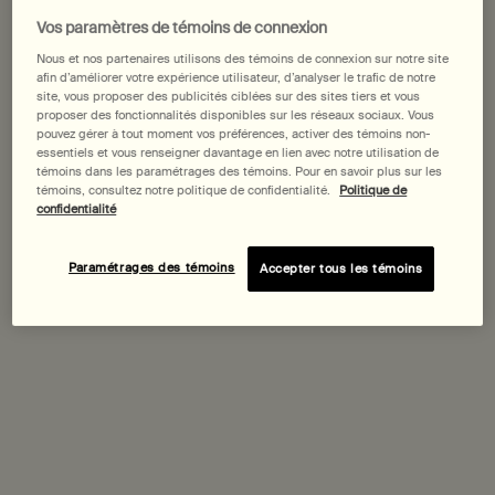
Vos paramètres de témoins de connexion
500 mL
500 mL refill
Select a size:
Nous et nos partenaires utilisons des témoins de connexion sur notre site
Selected
, 1 of 2
Selected
The product variati
, 2 of 2
58,00 $
54,00 $
afin d’améliorer votre expérience utilisateur, d’analyser le trafic de notre
site, vous proposer des publicités ciblées sur des sites tiers et vous
proposer des fonctionnalités disponibles sur les réseaux sociaux. Vous
pouvez gérer à tout moment vos préférences, activer des témoins non-
Achetez-le avec
essentiels et vous renseigner davantage en lien avec notre utilisation de
témoins dans les paramétrages des témoins. Pour en savoir plus sur les
témoins, consultez notre politique de confidentialité.
Politique de
Baume Aromatique Résurrection pour les
confidentialité
Mains
Hespéridé, boisé, herbacé
Choix de Taille
Paramétrages des témoins
Accepter tous les témoins
Découvrir
Tacit Eau de Parfum
Yuzu, Cœur de Vétiver, Basilic