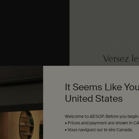
Conseils d'applic
Versez l
sur une 
vous avec
It Seems Like You
puis rin
United States
try later.
Welcome to AESOP. Before you begin 
Dosage
• Prices and payment are shown in CA
Autant que nécess
• Vous naviguez sur le site Canada.