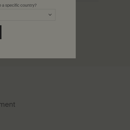
e a specific country?
peu moussant
ment