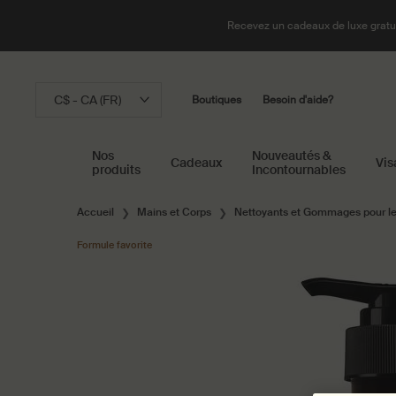
Recevez un cadeaux de luxe gratui
C$ - CA (FR)
Boutiques
Besoin d'aide?
Nos
Nouveautés &
Cadeaux
Vis
produits
Incontournables
Main content
Accueil
Mains et Corps
Nettoyants et Gommages pour l
Formule favorite