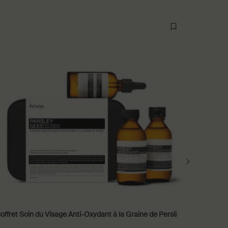
Formule fa
offret Soin du Visage Anti-Oxydant à la Graine de Persil
Gel Nett