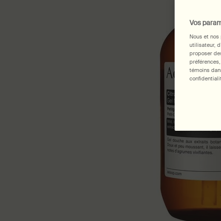
Vos param
Nous et nos 
utilisateur, 
proposer des
préférences,
témoins dans
confidentiali