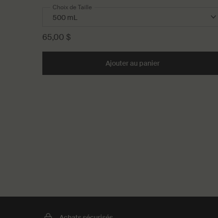
Choix de Taille
65,00 $
Ajouter au panier
Add the Gel Nettoy
PDP Recently Viewed
PDP Reviews
Achats sécurisés