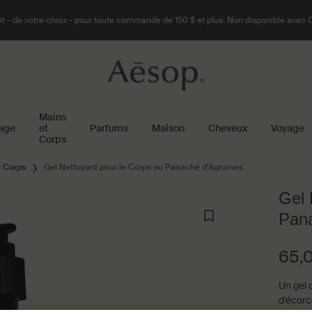
t - de votre choix - pour toute commande de 150 $ et plus. Non disponible avec 
Mains
age
et
Parfums
Maison
Cheveux
Voyage
Corps
e Corps
Gel Nettoyant pour le Corps au Panaché d'Agrumes
Gel 
Pan
65,
Un gel 
d'écorc