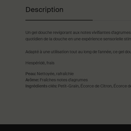
Description
Un gel douche revigorant aux notes vivifiantes d'agrumes
quotidien de la douche en une expérience sensorielle stimul
Adapté à une utilisation tout au long de l'année, ce gel 
Hespéridé, frais
Peau:
Nettoyée, rafraîchie
Arôme:
Fraîches notes d'agrumes
Ingrédients clés:
Petit-Grain, Écorce de Citron, Écorce
PDP How to use