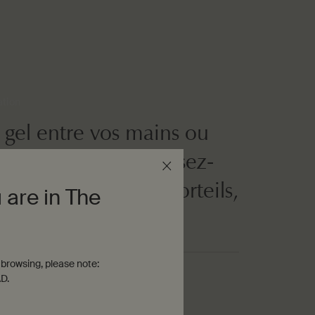
ation
e gel entre vos mains ou
éponge de mer. Massez-
, du cou jusqu'aux orteils,
 are in The
cez soigneusement.
browsing, please note:
D.
aire