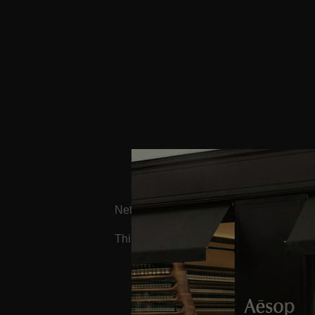
NetworkHttp403Forbidden
This media asset is not available, please 