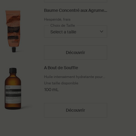
Baume Concentré aux Agrumes
pour le Corps
Hespéridé, frais
Choix de Taille
Découvrir
A Bout de Souffle
Huile intensément hydratante pour
adoucir la peau sèche
Une taille disponible
100 mL
Découvrir