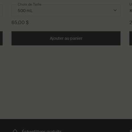
Choix de Taille
U
K
65,00 $
2
ant pour le Corps à la Graine de Coriandre to cart
Ajouter au panier
Add the Gel Nettoyant po
Échantillons
gratuits