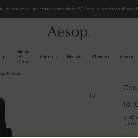
t - de votre choix - pour toute commande de 150 $ et plus. Non disponible avec 
Mains
age
et
Parfums
Maison
Cheveux
Voyage
Corps
sage Radieux
Conc
167,
Un séru
teint et