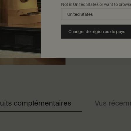
Texture
Not in United States or want to brows
Sérum léger
Arôme
Changer de région ou de pays
Doux, soupçon de
uits complémentaires
Vus récem