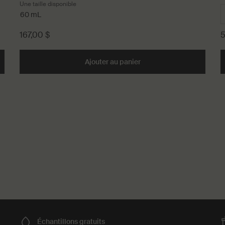
Une taille disponible
60 mL
167,00 $
5
ratant Léger pour le Visage to cart
Ajouter au panier
Add the Exfoliant Visage 
Échantillons
gratuits