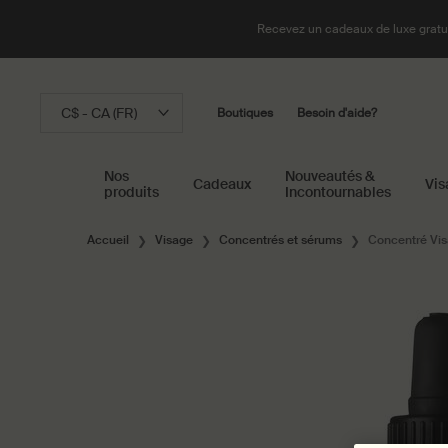
Recevez un cadeaux de luxe gratui
C$ - CA (FR)
Boutiques
Besoin d'aide?
Nos
Nouveautés &
Cadeaux
Vis
produits
Incontournables
Main content
Accueil
Visage
Concentrés et sérums
Concentré Vi