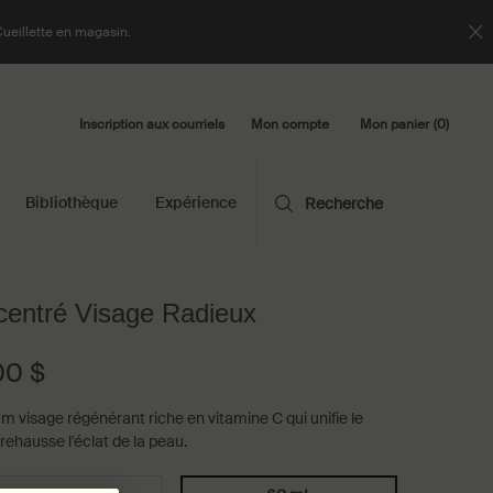
Cueillette en magasin.
Inscription aux courriels
Mon panier
0
Mon compte
0 product in cart
Bibliothèque
Expérience
Recherche
entré Visage Radieux
00 $
m visage régénérant riche en vitamine C qui unifie le
 rehausse l'éclat de la peau.