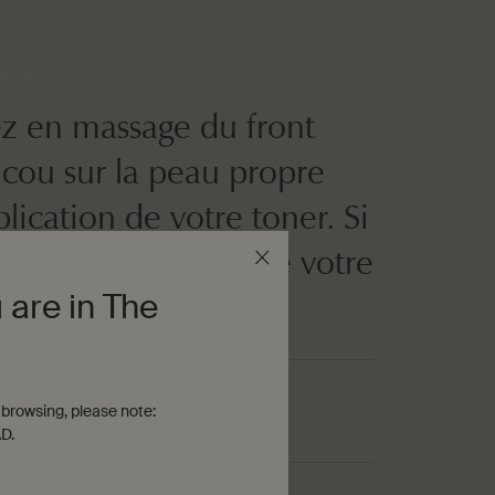
ation
z en massage du front
 cou sur la peau propre
lication de votre toner. Si
re, appliquez ensuite votre
 are in The
t préféré.
browsing, please note:
e à café
D.