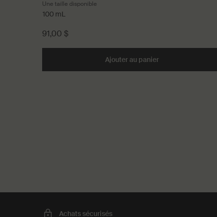
Une taille disponible
100 mL
91,00 $
Ajouter au panier
Add the Sérum Hyd
PDP Recently Viewed
PDP Reviews
Achats sécurisés