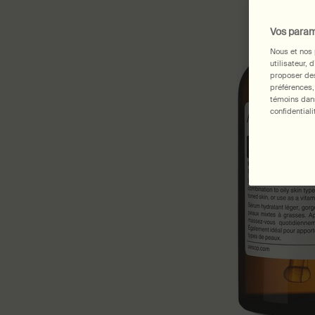
Vos param
Nous et nos 
utilisateur, 
proposer des
préférences,
témoins dans
confidentiali