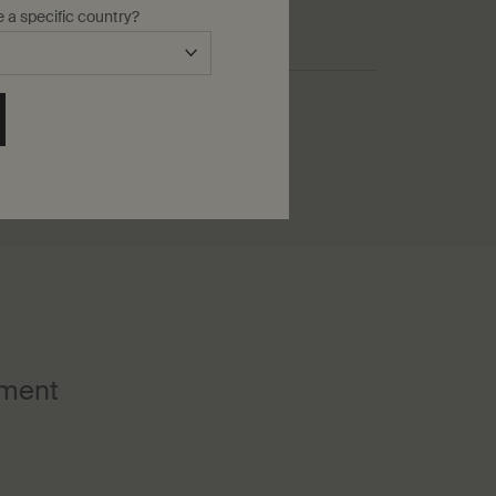
e a specific country?
 rose
ment