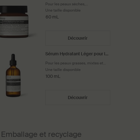
Sublime
Pour les peaux sèches,
déshydratées, ternes et irrégulières,
Une taille disponible
et les voyageurs fréquents
60 mL
Découvrir
Sérum Hydratant Léger pour le
Visage
Pour les peaux grasses, mixtes et
sensibles, et les climats chauds ou
Une taille disponible
humides
100 mL
Découvrir
Emballage et recyclage