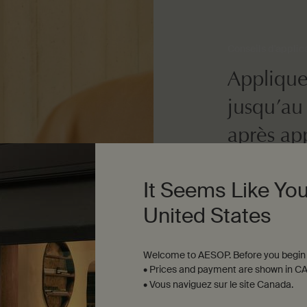
Conseils d'applic
Applique
jusqu’au
après app
nécessai
It Seems Like You
hydratan
United States
Dosage
Welcome to AESOP. Before you begin 
Une demi-cuilleré
• Prices and payment are shown in CA
• Vous naviguez sur le site Canada.