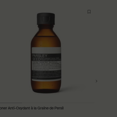
oner Anti-Oxydant à la Graine de Persil
Traiteme