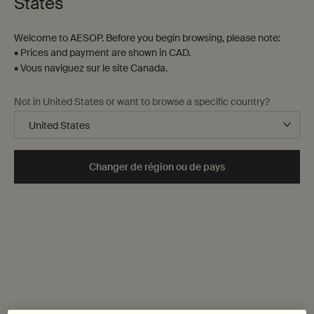
States
Welcome to AESOP. Before you begin browsing, please note:
• Prices and payment are shown in CAD.
• Vous naviguez sur le site Canada.
Not in United States or want to browse a specific country?
6F, 1-1, Chuogai Hakata Station, Hakata-ku
Fukuoka, 812-0012
092-260-3531
Changer de région ou de pays
amuplazahakata@aesop.com
Opening hours
Monday
10:00 am – 8:00 pm
Tuesday
10:00 am – 8:00 pm
Wednesday
10:00 am – 8:00 pm
Thursday
10:00 am – 8:00 pm
Friday
10:00 am – 8:00 pm