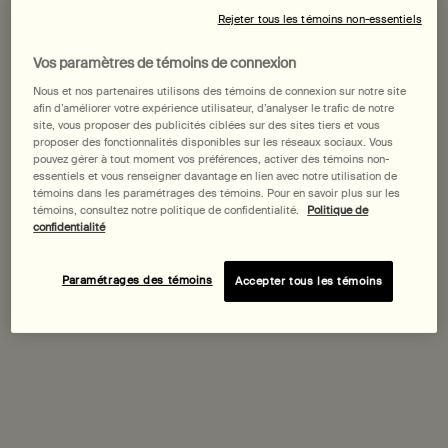
Saturday
10:00 am – 8:00 pm
Rejeter tous les témoins non-essentiels
Sunday
11:00 am – 8:00 pm
Vos paramètres de témoins de connexion
Save as your preferred store
Nous et nos partenaires utilisons des témoins de connexion sur notre site
afin d’améliorer votre expérience utilisateur, d’analyser le trafic de notre
site, vous proposer des publicités ciblées sur des sites tiers et vous
proposer des fonctionnalités disponibles sur les réseaux sociaux. Vous
Get directions
pouvez gérer à tout moment vos préférences, activer des témoins non-
essentiels et vous renseigner davantage en lien avec notre utilisation de
témoins dans les paramétrages des témoins. Pour en savoir plus sur les
témoins, consultez notre politique de confidentialité.
Politique de
confidentialité
Services at this store
Paramétrages des témoins
Accepter tous les témoins