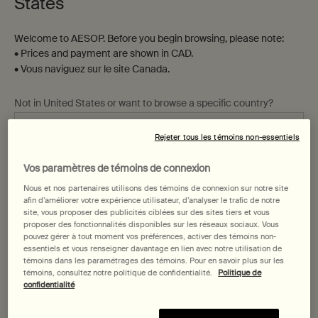
States
Step One
Step Two
Step Three
Welcome to AESOP. Before you begin browsing, please note:
• Prices and payment are shown in CAD.
• Vous naviguez sur le site Canada.
Affiner
Trier par
Filters menu
Not in United States or want to browse a specific country?
Formule
favorite
Rejeter tous les témoins non-essentiels
Vos paramètres de témoins de connexion
Changer de région ou de pays
Nous et nos partenaires utilisons des témoins de connexion sur notre site
afin d’améliorer votre expérience utilisateur, d’analyser le trafic de notre
site, vous proposer des publicités ciblées sur des sites tiers et vous
proposer des fonctionnalités disponibles sur les réseaux sociaux. Vous
pouvez gérer à tout moment vos préférences, activer des témoins non-
essentiels et vous renseigner davantage en lien avec notre utilisation de
Gel Nettoyant pour le Visage
Crème Hydratante Parfaite
témoins dans les paramétrages des témoins. Pour en savoir plus sur les
à la Graine de Persil
pour le Visage
témoins, consultez notre politique de confidentialité.
Politique de
confidentialité
Pour les peaux normales,
Pour les peaux normales à
mixtes et à problèmes
sèches, les climats hivernaux