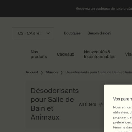
Recevez un cadeaux de luxe gratui
C$ - CA (FR)
Boutiques
Besoin d'aide?
Nos
Nouveautés &
Cadeaux
Vis
produits
Incontournables
Main content
Accueil
Maison
Désodorisants pour Salle de Bain et An
Désodorisants
pour Salle de
Vos param
All filters
Bain et
All Filters menu
Nous et nos 
utilisateur, 
Animaux
proposer des
préférences,
témoins dans