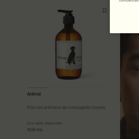
confidentiali
Animal
Pour les animaux de compagnie choyés
Dès q
Une taille disponible
pous
500 mL
soul