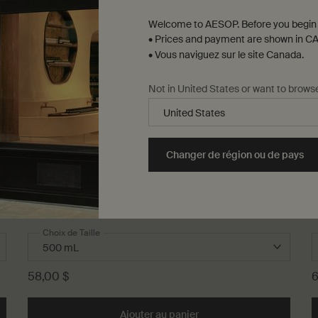
Welcome to AESOP. Before you begin 
• Prices and payment are shown in CA
• Vous naviguez sur le site Canada.
Not in United States or want to brows
Changer de région ou de pays
Gel Lavant Révérence Aromatique pour les Mains
G
Gel à grain fin pour nettoyer et exfolier en douceur
V
Choix de Taille
58,00 $
6
t Résurrection Aromatique pour les Mains to cart
Ajouter au panier
Add the Gel Lavant Révér