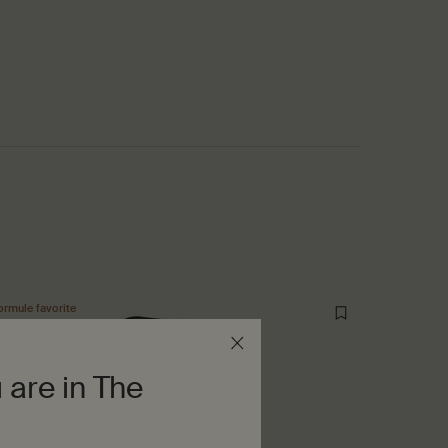
ormule favorite
Nouveau
 are in The