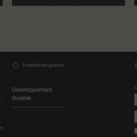
Échantillons
gratuits
C
Développement
durable
Tous les produits Aesop
sont vegan ; nous ne
testons aucun d’entre eux
ge
(ni aucun de leurs