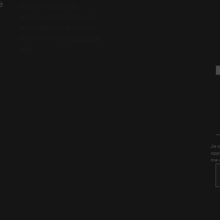
té
ingrédients) sur les
animaux. Nous détenons
les certifications Leaping
Bunny et B Corp.
En savoir
plus
Je 
opp
me 