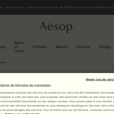
t - de votre choix - pour toute commande de 150 $ et plus. Non disponible avec 
Mains
age
et
Parfums
Maison
Cheveux
Voyage
Corps
imaux
Rejeter tous les témo
ètres de témoins de connexion
partenaires utilisons des témoins de connexion sur notre site afin d’améliorer votre expé
d’analyser le trafic de notre site, vous proposer des publicités ciblées sur des sites tiers 
 fonctionnalités disponibles sur les réseaux sociaux. Vous pouvez gérer à tout moment 
 activer des témoins non-essentiels et vous renseigner davantage en lien avec notre utili
 les paramétrages des témoins. Pour en savoir plus sur les témoins, consultez notre pol