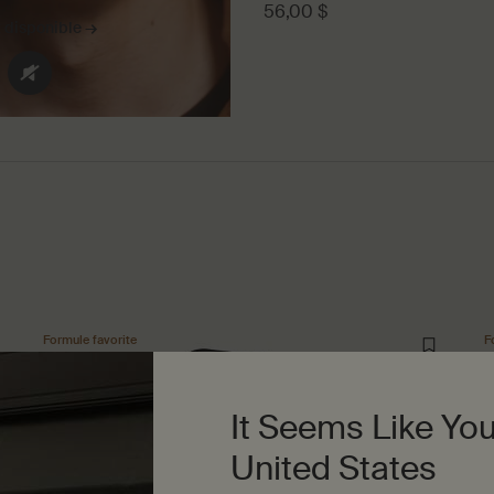
56,00 $
t disponible →
Formule favorite
F
It Seems Like You
United States