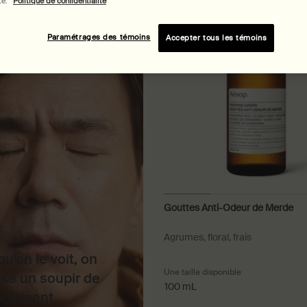
té.
Politique de confidentialité
Bientôt
disponible
Paramétrages des témoins
Accepter tous les témoins
Gouttes Anti-Odeur de Merde
Agrumes, floral, frais
u'on le voit, on
Une taille disponible
se un soupir de
100 mL
agement