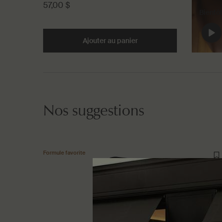
57,00 $
Bientô
Ajouter au panier
Add the Animal to cart
Nos suggestions
Formule favorite