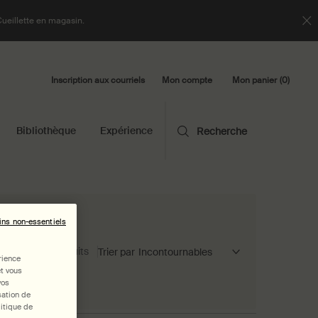
Cueillette en magasin.
Inscription aux courriels
Mon panier
0
Mon compte
0 product in cart
Bibliothèque
Expérience
Recherche
ins non-essentiels
2 produits
Trier par
rience
et vous
vos
sation de
itique de