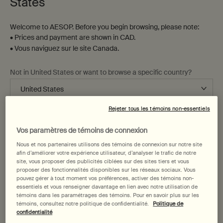
States
Nouveauté
Welcome to AESOP. Before you begin browsing, please note:
• Prices and payment are shown in CAD.
• Vous naviguez sur le site Canada.
Not in United States or want to browse a specific country?
Rejeter tous les témoins non-essentiels
Changer de région ou de pays
Trio de Parfums Quintessentiel
Arrivée
Vos paramètres de témoins de connexion
Nous et nos partenaires utilisons des témoins de connexion sur notre site
Un quatuor pratique pour les
afin d’améliorer votre expérience utilisateur, d’analyser le trafic de notre
explorateurs passionnés
site, vous proposer des publicités ciblées sur des sites tiers et vous
proposer des fonctionnalités disponibles sur les réseaux sociaux. Vous
Une taille disponible
Une taille disponible
pouvez gérer à tout moment vos préférences, activer des témoins non-
30 mL
Kit
essentiels et vous renseigner davantage en lien avec notre utilisation de
témoins dans les paramétrages des témoins. Pour en savoir plus sur les
137,00 $
57,00 $
témoins, consultez notre politique de confidentialité.
Politique de
confidentialité