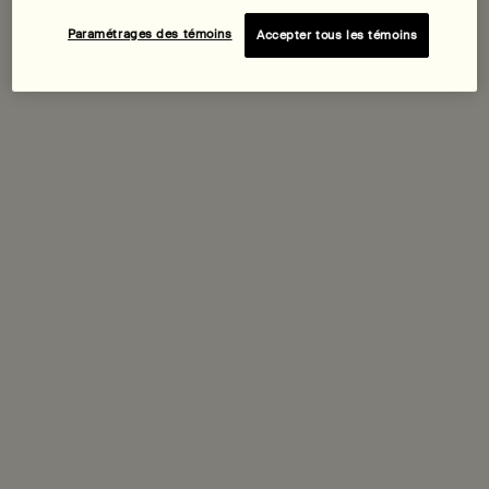
Add the Trio de Parfums Quintessentiel to c
Chargement ...
Ajouter au panier
Paramétrages des témoins
Accepter tous les témoins
Masque Hydratant à la
Anthologie des Parfums Volume
Camomille Bleue pour le Visage
I
Pour les peaux sèches et
déshydratées, et les voyageurs
fréquents
Une taille disponible
Une taille disponible
60 mL
Kit
79,00 $
75,00 $