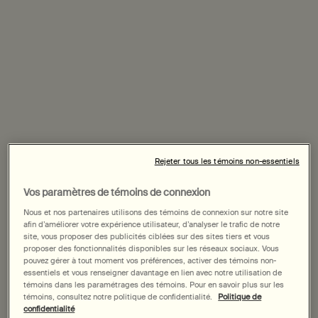
60 mL
25 mL
Select a size:
Selected
, 1 of 2
Selected
, 2 of 2
207,00 $
117,00 $
Date de livraison prévue?
Rejeter tous les témoins non-essentiels
Achetez-le avec
Vos paramètres de témoins de connexion
Lait Nettoyant Doux pour le Visage
Nous et nos partenaires utilisons des témoins de connexion sur notre site
afin d’améliorer votre expérience utilisateur, d’analyser le trafic de notre
Pour les peaux sèches et sensibles
site, vous proposer des publicités ciblées sur des sites tiers et vous
Choix de Taille
proposer des fonctionnalités disponibles sur les réseaux sociaux. Vous
pouvez gérer à tout moment vos préférences, activer des témoins non-
essentiels et vous renseigner davantage en lien avec notre utilisation de
témoins dans les paramétrages des témoins. Pour en savoir plus sur les
témoins, consultez notre politique de confidentialité.
Politique de
confidentialité