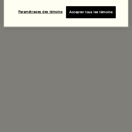
Découvrir
Paramétrages des témoins
Accepter tous les témoins
Hydratant pour Visage en Quête de Répit
Pour les peaux sensibles
Une taille disponible
60 mL
Découvrir
PDP Tabs
Description
Enrichi en rétinoate d'hydroxypinacolone (HPR), un rétinoïde
efficace qui soutient la peau, en squalane renforçant la barrière
cutanée et en cèdre de l'Atlas apaisant, ce concentré à base
d'huile apporte une nutrition riche en vitamines et une hydratation
émolliente aux peaux matures, tout en diffusant un arôme boisé