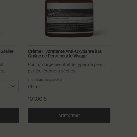
 Graine
Crème Hydratante Anti-Oxydante à la
Graine de Persil pour le Visage
et
Pour un large éventail de types de peau,
ats
particulièrement sèches
Une taille disponible
60 mL
101,00 $
our le Visage to cart
d the Sérum Anti-Oxydant Intense à la Graine de Persil to cart
M'informer
when the Crème Hydratante An