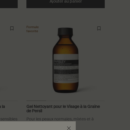
 Visage to cart
d the Crème Hydratante à la Noix de Camélia pour le Visage to cart
Ajouter au panier
Add the Crème Hydratante
Formule
favorite
 la
Gel Nettoyant pour le Visage à la Graine
de Persil
 sensibles
Pour les peaux normales, mixtes et à
problèmes