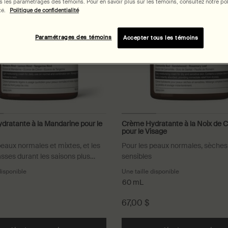
 les paramétrages des témoins. Pour en savoir plus sur les témoins, consultez notre pol
té.
Politique de confidentialité
Paramétrages des témoins
Accepter tous les témoins
ratante à la Mandarine pour le
Crème Hydratante à la Noix de 
pour le Visage
peaux normales et mixtes, et les
Pour les peaux normales, sèches
sses durant les saisons plus
sensibles
disponible
Une taille disponible
60 mL
67,00 $