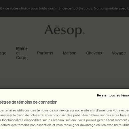
t - de votre choix - pour toute commande de 150 $ et plus. Non disponible avec 
Mains
age
et
Parfums
Maison
Cheveux
Voyage
Corps
Rejeter tous les témo
ètres de témoins de connexion
partenaires utilisons des témoins de connexion sur notre site afin d’améliorer votre expé
d’analyser le trafic de notre site, vous proposer des publicités ciblées sur des sites tiers 
 fonctionnalités disponibles sur les réseaux sociaux. Vous pouvez gérer à tout moment 
 activer des témoins non-essentiels et vous renseigner davantage en lien avec notre utili