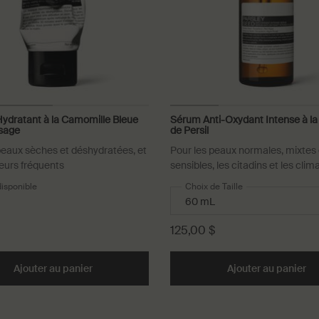
ydratant à la Camomille Bleue
Sérum Anti-Oxydant Intense à la
isage
de Persil
peaux sèches et déshydratées, et
Pour les peaux normales, mixtes 
eurs fréquents
sensibles, les citadins et les clim
chauds et humides
disponible
Choix de Taille
125,00 $
ent pour le Visage to cart
Ajouter au panier
Add the Masque Hydratant à la Camomille Bleue p
Ajouter au panier
Ad