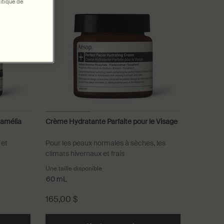
itique de
Camélia
Crème Hydratante Parfaite pour le Visage
 et
Pour les peaux normales à sèches, les
climats hivernaux et frais
Une taille disponible
60 mL
165,00 $