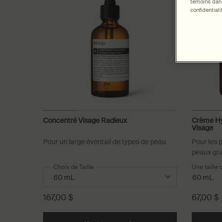
témoins dans
confidentiali
Concentré Visage Radieux
Crème Hyd
Visage
Pour un large éventail de types de peau
Pour les 
peaux gra
fraîches.
Choix de Taille
Une taille 
60 mL
167,00 $
67,00 $