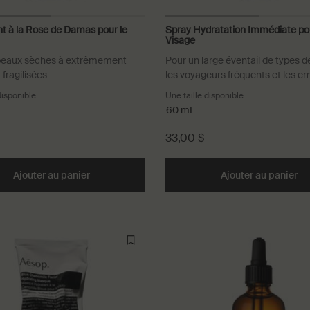
t à la Rose de Damas pour le
Spray Hydratation Immédiate pou
Visage
 peaux sèches à extrêmement
Pour un large éventail de types d
 fragilisées
les voyageurs fréquents et les e
de bureau
disponible
Une taille disponible
60 mL
33,00 $
our le Visage to cart
Ajouter au panier
Add the Traitement à la Rose de Damas pour le V
Ajouter au panier
Ad