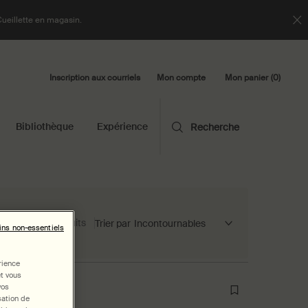
Cueillette en magasin.
Inscription aux courriels
Mon panier
0
Mon compte
0 product in cart
Bibliothèque
Expérience
Recherche
17 produits
Trier par
ins non-essentiels
rience
et vous
vos
sation de