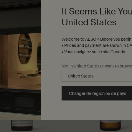
disponible
Une taille disponible
It Seems Like You
200 mL
United States
81,00 $
sage en Quête de Répit to cart
Ajouter au panier
Add the Gel Equilibrant B Triple C pour le Visage 
Ajouter au panier
Ad
Welcome to AESOP. Before you begin 
• Prices and payment are shown in CA
• Vous naviguez sur le site Canada.
Not in United States or want to brows
Changer de région ou de pays