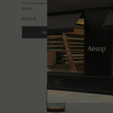
humides
Une taille disponible
Une taille 
60 mL
60 mL
81,00 $
167,00 $
Ajouter au panier
Add the Hydratant pour Vi