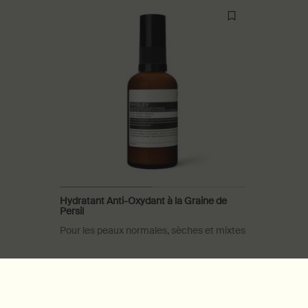
Hydratant Anti-Oxydant à la Graine de
Persil
Pour les peaux normales, sèches et mixtes
Une taille disponible
60 mL
93,00 $