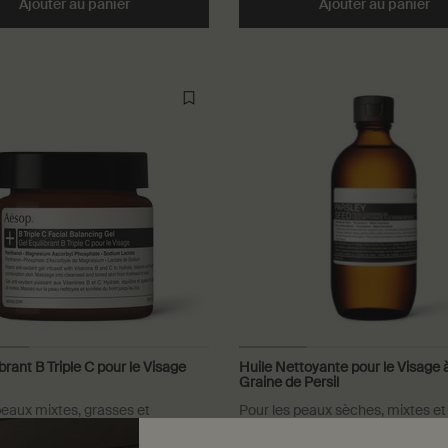
 Radieux to cart
Ajouter au panier
Add the Crème Hydratante à la Mandarine pour le
Ajouter au panier
Ad
brant B Triple C pour le Visage
Huile Nettoyante pour le Visage à
Graine de Persil
peaux mixtes, grasses et
Pour les peaux sèches, mixtes et
es, et les climats chauds et