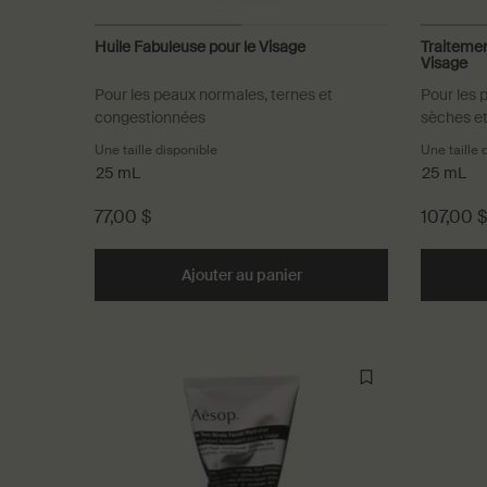
Huile Fabuleuse pour le Visage
Traitemen
Visage
Pour les peaux normales, ternes et
Pour les
congestionnées
sèches et
Une taille disponible
Une taille 
25 mL
25 mL
77,00 $
107,00 $
Ajouter au panier
Add the Huile Fabuleuse p