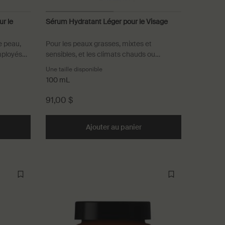
r le
Sérum Hydratant Léger pour le Visage
e peau,
Pour les peaux grasses, mixtes et
mployés
sensibles, et les climats chauds ou
humides
Une taille disponible
100 mL
91,00 $
isage to cart
d the Spray Hydratation Immédiate pour le Visage to cart
Ajouter au panier
Add the Sérum Hydratant 