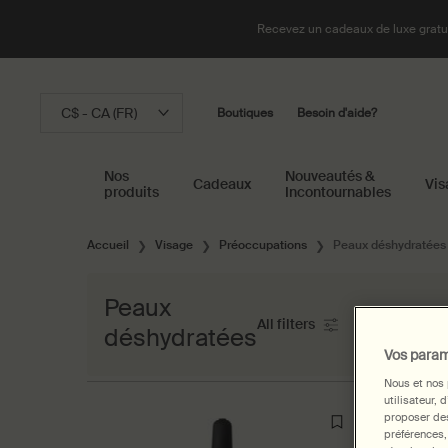
Recevez un cadeaux de luxe gratui
C$ - CA (FR)
Boutiques
Besoin d'aide?
Nos
Nouveautés &
Cadeaux
Vis
produits
Incontournables
Main content
Accueil
Visage
Préoccupations
Peaux déshydratées
Peaux
All filters
déshydratées
All Filters menu
Vos param
Nous et nos 
utilisateur, 
proposer des
préférences,