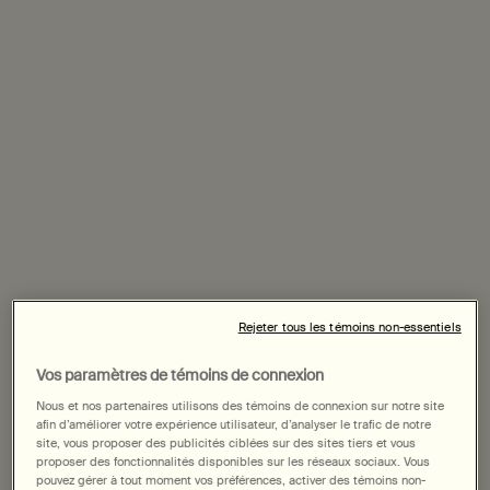
faire éclore des Pokémon. Ensuite, lancez une pièce d’un
yen pour choisir entre un bol frais de soba ou une
marmite de shabu-shabu fumant. Et pour digérer le
déjeuner plus tard, montez au 52e étage du Park Hyatt
Tokyo, pour savourer un whisky Yamazaki 12 ans (pur,
dans un verre Edo Kiriko) et les produits Aesop.
Gribouillé au dos des sous-bocks de Kirin et collectés
par des Aesopiens curieux, les recommandations de ce
guide vous aideront à manger, boire, sentir, humer et
écouter votre chemin à travers cette grande ville.
Rejeter tous les témoins non-essentiels
Vos paramètres de témoins de connexion
Nous et nos partenaires utilisons des témoins de connexion sur notre site
afin d’améliorer votre expérience utilisateur, d’analyser le trafic de notre
site, vous proposer des publicités ciblées sur des sites tiers et vous
proposer des fonctionnalités disponibles sur les réseaux sociaux. Vous
pouvez gérer à tout moment vos préférences, activer des témoins non-