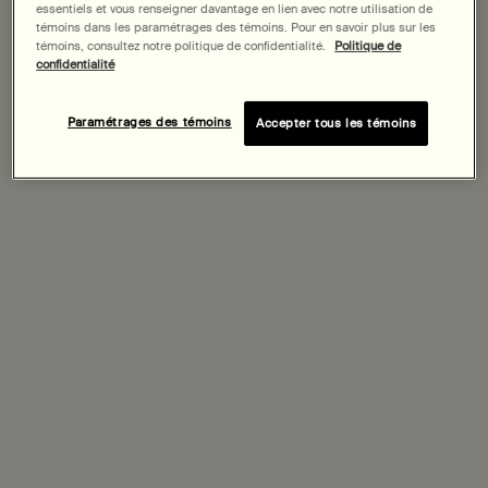
essentiels et vous renseigner davantage en lien avec notre utilisation de
témoins dans les paramétrages des témoins. Pour en savoir plus sur les
témoins, consultez notre politique de confidentialité.
Politique de
confidentialité
A to Z list
Paramétrages des témoins
Accepter tous les témoins
Arts & Science, Daikanyama
A
Une philosophie déguisée en boutique.
14-1 Hachiyama-cho Shibuya-ku Tokyo 150-0035
arts-science.com
Parcourir « Kitchen Town »
B
Huit cents mètres d’ustensiles de cuisine. Commencez par
Kama-Asa Shōten.
2 Chome-24-1 Matsugaya, Taito City, Tokyo 111-0036
kama-asa.co.jp
Cow Books
C
De gauche dans l’esprit, sans faute de goût — manifestes en
livre de poche pour radicaux pensants.
1-14-11 Aobadai, Meguro-ku, Tokyo 153-0042