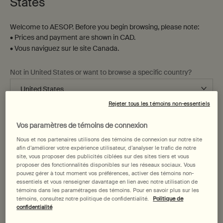
States
Welcome to AESOP. Before you begin browsing, please note:
• Prices and payment are shown in CAD.
• Vous naviguez sur le site Canada.
Not in United States or want to browse a specific country?
Sérum Anti-Oxydant Intense à
Lotion Après-Rasage au Néroli
la Graine de Persil
Marocain
Rejeter tous les témoins non-essentiels
Pour les peaux normales,
Pour les peaux normales,
Changer de région ou de pays
mixtes et sensibles, les citadins
mixtes et sensibles
Vos paramètres de témoins de connexion
et les climats chauds et
Choix de Taille
Une taille disponible
Nous et nos partenaires utilisons des témoins de connexion sur notre site
humides
60 mL
afin d’améliorer votre expérience utilisateur, d’analyser le trafic de notre
site, vous proposer des publicités ciblées sur des sites tiers et vous
proposer des fonctionnalités disponibles sur les réseaux sociaux. Vous
125,00 $
73,00 $
pouvez gérer à tout moment vos préférences, activer des témoins non-
essentiels et vous renseigner davantage en lien avec notre utilisation de
Add the Sérum Anti-Oxydant Intense à la Gra
Add the Lo
Ajouter au panier
Ajouter au panier
témoins dans les paramétrages des témoins. Pour en savoir plus sur les
témoins, consultez notre politique de confidentialité.
Politique de
confidentialité