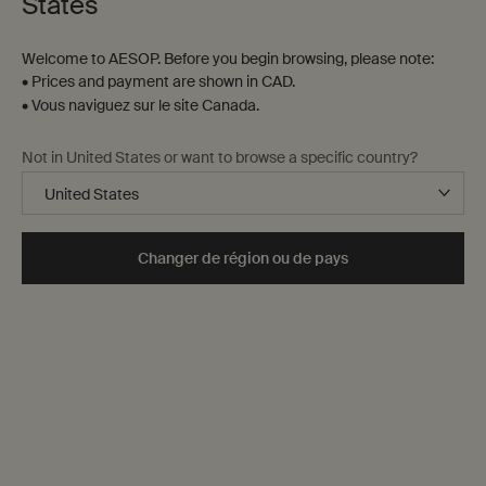
States
Welcome to AESOP. Before you begin browsing, please note:
• Prices and payment are shown in CAD.
• Vous naviguez sur le site Canada.
Not in United States or want to browse a specific country?
Une juxtaposition sensorielle
Graines de Coriandre fraîches.
Poivre Noir chaud.
Changer de région ou de pays
Composé d'un mélange inattendu d'huiles essentielles, Antithesis
Intense Gel Nettoyant pour le Corps rafraîchit la peau et ravive
l'esprit.
Découvrir Antithesis