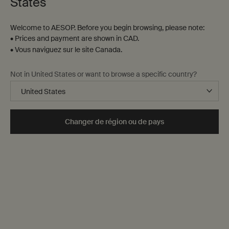
States
Welcome to AESOP. Before you begin browsing, please note:
• Prices and payment are shown in CAD.
• Vous naviguez sur le site Canada.
Not in United States or want to browse a specific country?
Expérience
Changer de région ou de pays
Pour vous aider à naviguer dans nos rayons numériques
à la recherche du geste idéal, voici une gamme d'options
qui éveilleront leurs sens, des coffrets cadeaux
présélectionnés aux arômes évocateurs.
Accueil
Expérience