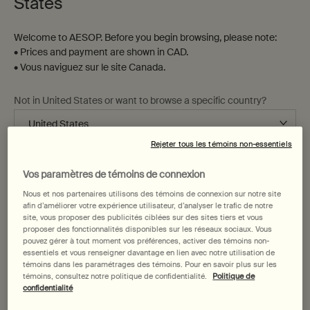
States
Welcome to AESOP. Before you begin browsing, please note:
• Prices and payment are shown in CAD.
• Vous naviguez sur le site Canada.
Not in United States or want to browse a specific country?
Virēre Eau de Parfum
Baume Aromatique Éléos pour
les Mains
Rejeter tous les témoins non-essentiels
Bergamote, Figue, Thé vert
Changer de région ou de pays
Vos paramètres de témoins de connexion
Une taille disponible
Choix de Taille
Nous et nos partenaires utilisons des témoins de connexion sur notre site
50 mL
afin d’améliorer votre expérience utilisateur, d’analyser le trafic de notre
site, vous proposer des publicités ciblées sur des sites tiers et vous
proposer des fonctionnalités disponibles sur les réseaux sociaux. Vous
260,00 $
43,00 $
pouvez gérer à tout moment vos préférences, activer des témoins non-
essentiels et vous renseigner davantage en lien avec notre utilisation de
Add the Virēre Eau de Parfum to cart
Add the Ba
Ajouter au panier
Ajouter au panier
témoins dans les paramétrages des témoins. Pour en savoir plus sur les
témoins, consultez notre politique de confidentialité.
Politique de
confidentialité