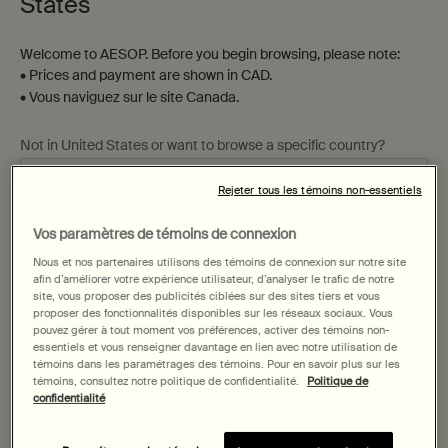
States
Step One
Step Two
Step Three
Welcome to AESOP. Before you begin browsing, please note:
• Prices and payment are shown in CAD.
• Vous naviguez sur le site Canada.
Affiner
Trier par
Filters menu
Not in United States or want to browse a specific country?
Rejeter tous les témoins non-essentiels
Vos paramètres de témoins de connexion
Changer de région ou de pays
Nous et nos partenaires utilisons des témoins de connexion sur notre site
afin d’améliorer votre expérience utilisateur, d’analyser le trafic de notre
site, vous proposer des publicités ciblées sur des sites tiers et vous
proposer des fonctionnalités disponibles sur les réseaux sociaux. Vous
pouvez gérer à tout moment vos préférences, activer des témoins non-
essentiels et vous renseigner davantage en lien avec notre utilisation de
témoins dans les paramétrages des témoins. Pour en savoir plus sur les
Sérum Exaltant pour les Yeux
Bougie Aromatique Calippe
témoins, consultez notre politique de confidentialité.
Politique de
confidentialité
Pour les peaux sensibles,
Boisé, terreux, vert
matures, déshydratées,