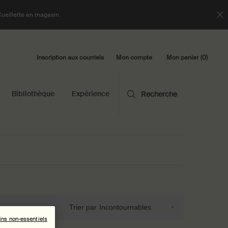
Cueillette en magasin.
Inscription aux courriels
Mon panier
0
Mon compte
0 product in cart
Bibliothèque
Expérience
Recherche
Trier par
ins non-essentiels