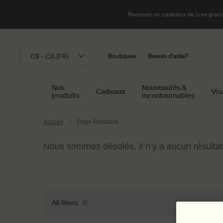
Recevez un cadeaux de luxe gratui
C$ - CA (FR)
Boutiques
Besoin d'aide?
Nos
Nouveautés &
Cadeaux
Vis
produits
Incontournables
Main content
Accueil
Page Résultats
Nous sommes désolés, il n’y a aucun résultat
All filters
All Filters menu