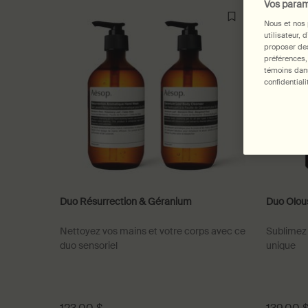
Vos param
Nous et nos 
utilisateur, 
proposer des
préférences,
témoins dans
confidentiali
Duo Résurrection & Géranium
Duo Olou
Nettoyez vos mains et votre corps avec ce
Sublimez 
duo sensoriel
unique