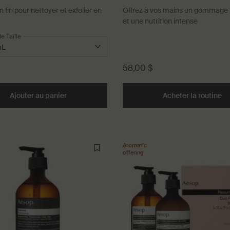
n fin pour nettoyer et exfolier en
Offrez à vos mains un gommage p
et une nutrition intense
e Taille
58,00 $
ection Aromatique pour les Mains to cart
Ajouter au panier
Add the Gel Lavant Révérence Aromatique pour l
Acheter la routine
Du
Aromatic
offering