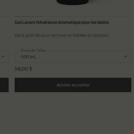
Gel Lavant Révérence Aromatique pour les Mains
Gel à grain fin pour nettoyer et exfolier en douceur
Choix de Taille
58,00 $
nt Résurrection Aromatique pour les Mains to cart
Ajouter au panier
Add the Gel Lavant Ré