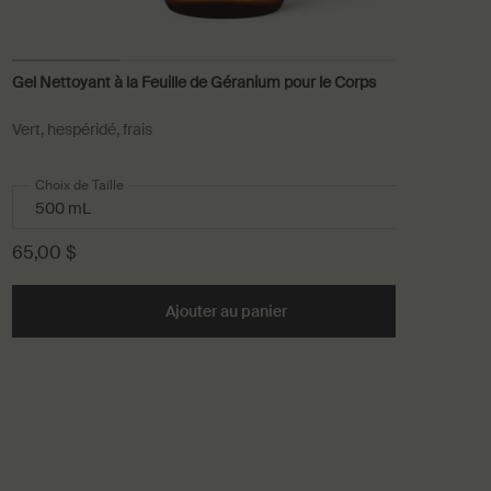
Gel Nettoyant à la Feuille de Géranium pour le Corps
Sha
Vert, hespéridé, frais
Pour
che
Choix de Taille
C
65,00 $
67,
vérence Aromatique pour les Mains to cart
Ajouter au panier
Add the Gel Nettoyant à la F