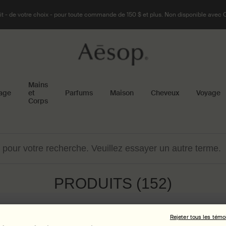
t - de votre choix - pour toute commande de 150 $ et plus. Non disponible avec 
Mains
age
et
Parfums
Maison
Cheveux
Voyage
Corps
 pour votre recherche. Veuillez essayer un autre terme.
PRODUITS (152)
Rejeter tous les témo