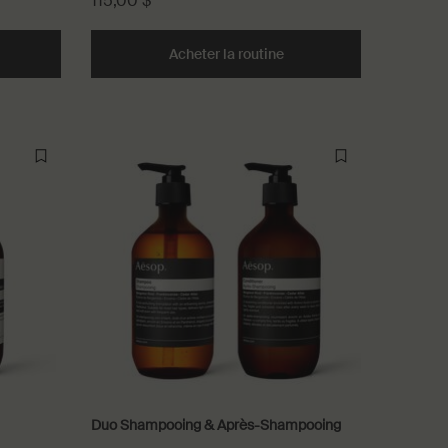
115,00 $
o Résurrection pour les mains
Acheter la routine
Duo Résurrection & Anim
Duo Shampooing & Après-Shampooing