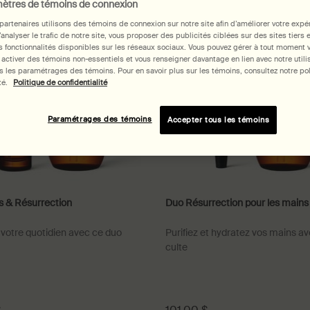
ètres de témoins de connexion
partenaires utilisons des témoins de connexion sur notre site afin d’améliorer votre expé
d’analyser le trafic de notre site, vous proposer des publicités ciblées sur des sites tiers 
 fonctionnalités disponibles sur les réseaux sociaux. Vous pouvez gérer à tout moment 
 activer des témoins non-essentiels et vous renseigner davantage en lien avec notre utili
 les paramétrages des témoins. Pour en savoir plus sur les témoins, consultez notre pol
té.
Politique de confidentialité
Paramétrages des témoins
Accepter tous les témoins
s & Résurrection
Duo Résurrection pour les mains
votre quotidien avec ce duo
Purifiez et hydratez vos mains a
culte