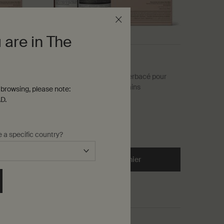
 are in The
Duo Résurrection
é pour
Un duo hespéridé, boisé, herbacé pour
nettoyer et hydrater les mains
browsing, please note:
D.
Une taille disponible
Kit
173,00 $
e a specific country?
d the Duo Résurrection to cart
Ajouter au panier
Add the Duo Résurrection