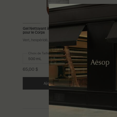
Gel Nettoyant à la Feuille de Géranium
Shampoo
pour le Corps
Vert, hespéridé, frais
Pour une
cheveux e
Choix de Taille
Choix d
65,00 $
67,00 $
Ajouter au panier
Add the Gel Nettoyant à la