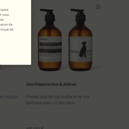
rience
et vous
vos
sation de
itique de
Duo Résurrection & Animal
vec ce duo
Prenez soin de vos mains et de vos
animaux avec ce duo doux