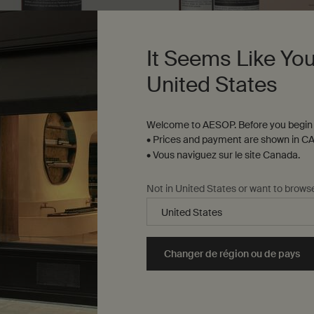
It Seems Like You
ing
Duo Résurrection
United States
 large gamme de types de
Un duo hespéridé, boisé, herbac
t de cuirs chevelus
nettoyer et hydrater les mains
Welcome to AESOP. Before you begin 
• Prices and payment are shown in CA
e Taille
Une taille disponible
• Vous naviguez sur le site Canada.
Kit
173,00 $
Not in United States or want to brows
 Feuille de Géranium pour le Corps to cart
Ajouter au panier
Add the Shampooing to cart
Ajouter au panier
Ad
Changer de région ou de pays