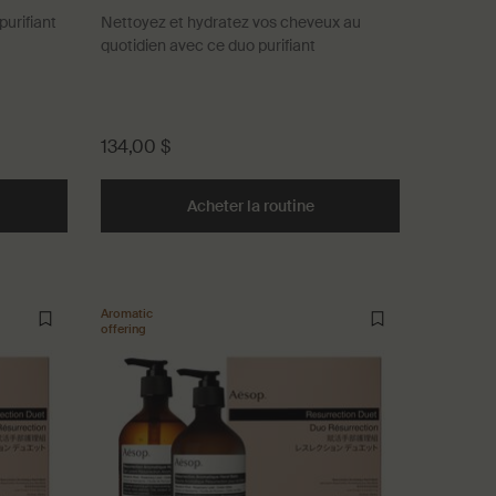
urifiant
Nettoyez et hydratez vos cheveux au
quotidien avec ce duo purifiant
134,00 $
es Mains to cart
o Révérence pour les mains
Acheter la routine
Duo Shampooing & Apr
Aromatic
offering