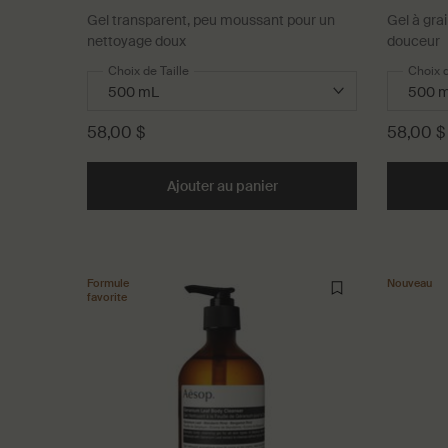
Gel transparent, peu moussant pour un
Gel à grai
nettoyage doux
douceur
Choix de Taille
Choix d
58,00 $
58,00 $
Ajouter au panier
Add the Gel Lavant Résurr
Formule
Nouveau
favorite