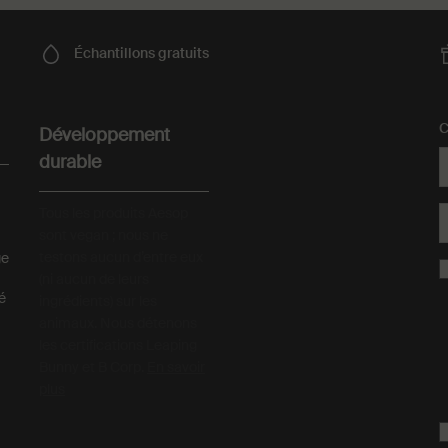
Échantillons
gratuits
C
Développement
durable
Tous les produits Aesop
sont vegan ; nous ne
testons aucun d’entre eux
ge
(ni aucun de leurs
té
ingrédients) sur les
animaux. Nous détenons
les certifications Leaping
Bunny et B Corp.
En savoir
plus