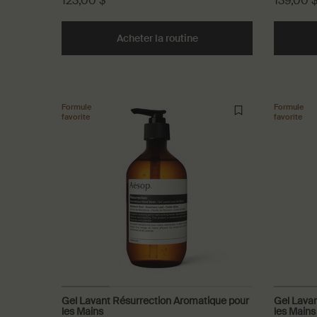
123,00 $
139,00 
Acheter la routine
Duo Résurrection & Géra
Formule
Formule
favorite
favorite
Gel Lavant Résurrection Aromatique pour
Gel Lava
les Mains
les Mains