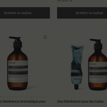
$
101,00 $
nium
Acheter la routine
Duo Olous & Résurrection
Acheter la routine
Du
nt Révérence Aromatique pour
Duo Révérence pour les mains