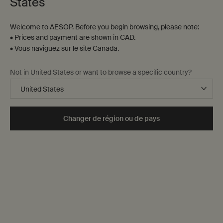
States
Welcome to AESOP. Before you begin browsing, please note:
• Prices and payment are shown in CAD.
• Vous naviguez sur le site Canada.
Not in United States or want to browse a specific country?
Maison
Si ces produits ont d'abord été pensés pour la maison—la
Changer de région ou de pays
chambre,
le manteau de cheminée, le rebord d'une
fenêtre—la plupart d'entre eux conviennent tout autant à
des intérieurs aussi variés que le bureau, la voiture ou la
chambre d'hôtel.