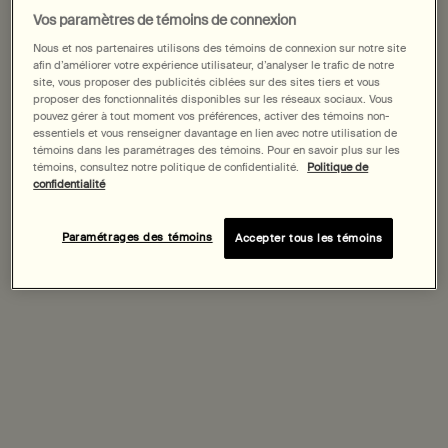
States
Vos paramètres de témoins de connexion
Nous et nos partenaires utilisons des témoins de connexion sur notre site
Welcome to AESOP. Before you begin browsing, please note:
afin d’améliorer votre expérience utilisateur, d’analyser le trafic de notre
• Prices and payment are shown in CAD.
site, vous proposer des publicités ciblées sur des sites tiers et vous
• Vous naviguez sur le site Canada.
proposer des fonctionnalités disponibles sur les réseaux sociaux. Vous
pouvez gérer à tout moment vos préférences, activer des témoins non-
Exclusive page title
essentiels et vous renseigner davantage en lien avec notre utilisation de
Not in United States or want to browse a specific country?
témoins dans les paramétrages des témoins. Pour en savoir plus sur les
Lorem ipsum dolor sit amet, consectetur adipiscing elit.
témoins, consultez notre politique de confidentialité.
Politique de
Curabitur mattis urna purus, eu efficitur urna interdum
confidentialité
vel. Orci varius natoque penatibus et magnis.
Changer de région ou de pays
Paramétrages des témoins
Accepter tous les témoins
Enjoy exclusive services
Lorem ipsum dolor sit amet, consectetur adipiscing
elit.
Curabitur mattis urna purus, eu efficitur urna vel.
Orci varius natoque penatibus et magnis dis montes.
Create account