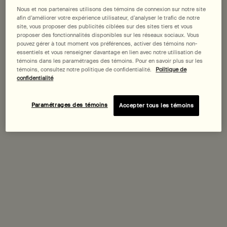
Selected
, 1 of 2
Selected
, 2 of 2
65,00 $
63,00 $
Nous et nos partenaires utilisons des témoins de connexion sur notre site
afin d’améliorer votre expérience utilisateur, d’analyser le trafic de notre
site, vous proposer des publicités ciblées sur des sites tiers et vous
proposer des fonctionnalités disponibles sur les réseaux sociaux. Vous
Date de livraison prévue?
pouvez gérer à tout moment vos préférences, activer des témoins non-
essentiels et vous renseigner davantage en lien avec notre utilisation de
témoins dans les paramétrages des témoins. Pour en savoir plus sur les
Achetez-le avec
témoins, consultez notre politique de confidentialité.
Politique de
confidentialité
Baume Intensif Rajeunissant pour le
Corps
Paramétrages des témoins
Accepter tous les témoins
Hespéridé, vanillé, boisé
Choix de Taille
Découvrir
Rōzu Eau de Parfum
Rose, Shiso, Bois de Gaïac