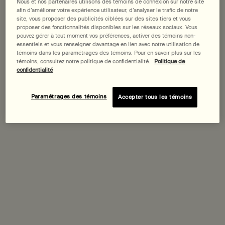
Nous et nos partenaires utilisons des témoins de connexion sur notre site
afin d’améliorer votre expérience utilisateur, d’analyser le trafic de notre
site, vous proposer des publicités ciblées sur des sites tiers et vous
Achetez-le avec
proposer des fonctionnalités disponibles sur les réseaux sociaux. Vous
pouvez gérer à tout moment vos préférences, activer des témoins non-
essentiels et vous renseigner davantage en lien avec notre utilisation de
témoins dans les paramétrages des témoins. Pour en savoir plus sur les
Parfum d'Intérieur Olous
témoins, consultez notre politique de confidentialité.
Politique de
Frais, boisé, hespéridé
confidentialité
Une taille disponible
100 mL
Paramétrages des témoins
Accepter tous les témoins
Découvrir
Rōzu Eau de Parfum
Rose, Shiso, Bois de Gaïac
Une taille disponible
50 mL