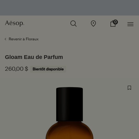
0
Boutiques
Mon
0 product in cart
panier
Main content
Revenir à Floraux
Gloam Eau de Parfum
260,00 $
Bientôt disponible