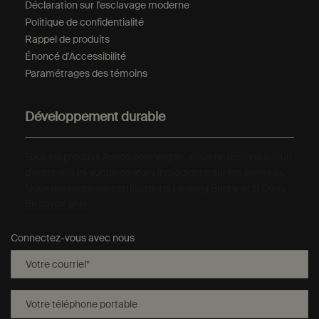
Déclaration sur l'esclavage moderne
Politique de confidentialité
Rappel de produits
Énoncé d'Accessibilité
Paramétrages des témoins
Développement durable
Tous les produits Aesop sont vegan ; nous ne testons aucun
d’entre eux (ni aucun de leurs ingrédients) sur les animaux.
Nous détenons les certifications Leaping Bunny et B Corp.
En savoir plus
Connectez-vous avec nous
Votre courriel
*
Votre téléphone portable