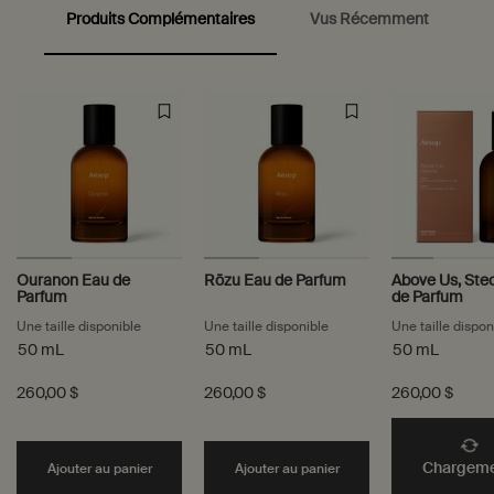
Produits Complémentaires
Vus Récemment
PDP Video Fullscreen Flowplayer
PDP Customer Service Banner
PDP carousel with text
PDP Slot with tabs
Ouranon Eau de
Rōzu Eau de Parfum
Above Us, Ste
Parfum
de Parfum
Une taille disponible
Une taille disponible
Une taille dispon
50 mL
50 mL
50 mL
260,00 $
260,00 $
260,00 $
Add the Ouranon Eau de Parfum to cart
Add the Rōzu Eau de 
Chargemen
Ajouter au panier
Ajouter au panier