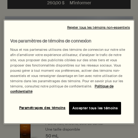
260,00 $
M'informer
when the Gloam Eau de 
Achetez-le avec
Rejeter tous les témoins non-essentiels
Vos paramètres de témoins de connexion
Karst Eau de Parfum
Nous et nos partenaires utilisons des témoins de connexion sur notre site
Genévrier, Cumin, Santal
afin d’améliorer votre expérience utilisateur, d’analyser le trafic de notre
Une taille disponible
site, vous proposer des publicités ciblées sur des sites tiers et vous
proposer des fonctionnalités disponibles sur les réseaux sociaux. Vous
50 mL
pouvez gérer à tout moment vos préférences, activer des témoins non-
essentiels et vous renseigner davantage en lien avec notre utilisation de
témoins dans les paramétrages des témoins. Pour en savoir plus sur les
témoins, consultez notre politique de confidentialité.
Politique de
confidentialité
Découvrir
Paramétrages des témoins
Accepter tous les témoins
Eidesis Eau de Parfum
Poivre noir, encens, bois de santal
Une taille disponible
50 mL