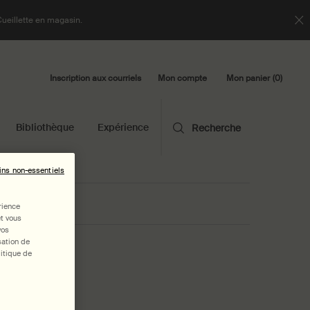
Cueillette en magasin.
Inscription aux courriels
Mon panier
0
Mon compte
0 product in cart
Bibliothèque
Expérience
Recherche
ins non-essentiels
rience
et vous
vos
sation de
itique de