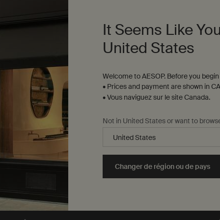
Gel Lavant Révérence Aromatique pour les Mains
It Seems Like You
Gel à grain fin pour nettoyer et exfolier en douceur
United States
Choix de Taille
Welcome to AESOP. Before you begin 
• Prices and payment are shown in CA
58,00 $
• Vous naviguez sur le site Canada.
nt Résurrection Aromatique pour les Mains to cart
Ajouter au panier
Add the Gel Lavant Ré
Not in United States or want to brows
Changer de région ou de pays