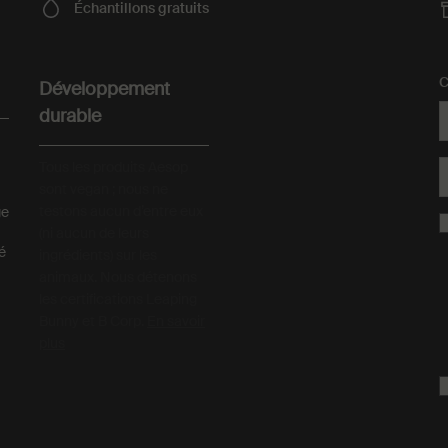
Échantillons
gratuits
C
Développement
durable
Tous les produits Aesop
sont vegan ; nous ne
testons aucun d’entre eux
ge
(ni aucun de leurs
té
ingrédients) sur les
animaux. Nous détenons
les certifications Leaping
Bunny et B Corp.
En savoir
plus