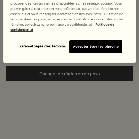
States
proposer des fonctionnalités disponibles sur les réseaux sociaux. Vous
pouvez gérer à tout moment vos préférences, activer des témoins non-
essentiels et vous renseigner davantage en lien avec notre utilisation de
Welcome to AESOP. Before you begin browsing, please note:
témoins dans les paramétrages des témoins. Pour en savoir plus sur les
• Prices and payment are shown in CAD.
témoins, consultez notre politique de confidentialité.
Politique de
Achats sécurisés
• Vous naviguez sur le site Canada.
confidentialité
Échantillons
Not in United States or want to browse a specific country?
gratuits
Paramétrages des témoins
Accepter tous les témoins
Emballage
cadeau
Changer de région ou de pays
Footer navigation
Commandes et assistance
Nous contacter
FAQs
Livraison
Retours
Suivre votre commandes
Historique des commandes