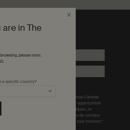
Emballage
cadeau
 are in The
onnectez-vous avec nous
browsing, please note:
Votre courriel
*
D.
Votre téléphone portable
e a specific country?
Oui, je m’inscris aux
Courriels
Je consens expressément à ce que Aesop Canada
m'envoie des nouvelles, promotions, et opportunités
d'engagement par messages électroniques. Je
comprends que je peux me désabonner de certains
ou tous ces messages électroniques à tout moment.
*