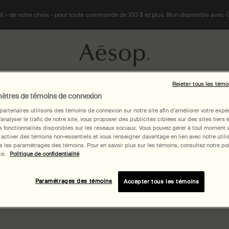
t - de votre choix - pour toute commande de 150 $ et plus. Non disponible avec 
Rejeter tous les témo
Mains
age
et
Parfums
Maison
Cheveux
Voyage
ètres de témoins de connexion
Corps
partenaires utilisons des témoins de connexion sur notre site afin d’améliorer votre expé
d’analyser le trafic de notre site, vous proposer des publicités ciblées sur des sites tiers 
land
 fonctionnalités disponibles sur les réseaux sociaux. Vous pouvez gérer à tout moment 
 activer des témoins non-essentiels et vous renseigner davantage en lien avec notre utili
 les paramétrages des témoins. Pour en savoir plus sur les témoins, consultez notre pol
té.
Politique de confidentialité
Paramétrages des témoins
Accepter tous les témoins