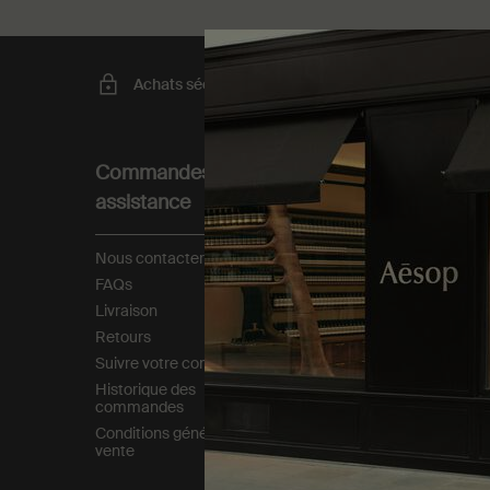
Achats sécurisés
Footer navigation
Commandes et
À propos d'Aesop
assistance
À propos
La Fondation Aesop
Nous contacter
Carrières
FAQs
Déclaration sur l'esclava
Livraison
moderne
Retours
Politique de confidentiali
Suivre votre commandes
Rappel de produits
Historique des
Énoncé d'Accessibilité
commandes
Paramétrages des
Conditions générales de
témoins
vente