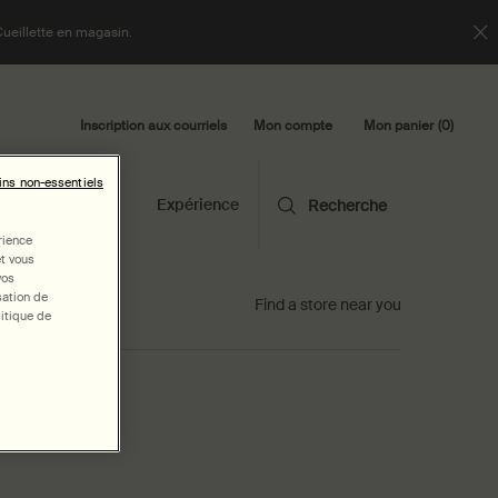
Cueillette en magasin.
Inscription aux courriels
Mon panier
0
Mon compte
0 product in cart
ins non-essentiels
Bibliothèque
Expérience
Recherche
rience
et vous
vos
sation de
Find a store near you
itique de