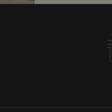
Je 
opp
me 
P