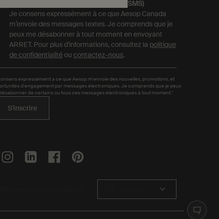
Oui, je m'inscris aux
messages textes (SMS)
Je consens expressément à ce que Aesop Canada
m’envoie des messages textes. Je comprends que je
peux me désabonner à tout moment en envoyant
ARRET. Pour plus d'informations, consultez la
politique
de confidentialité
ou
contactez-nous
.
consens expressément a ce que Aesop m'envoie des nouvelles, promotions, et
ortunités d'engagement par messages électroniques. Je comprends que je peux
désabonner de certains ou tous ces messages électroniques à tout moment.*
S'inscrire
références de localisation
C$ - CA (FR)