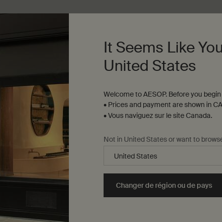
Échantillons
gratuits
It Seems Like You
United States
C
Développement
durable
Welcome to AESOP. Before you begin 
• Prices and payment are shown in CA
• Vous naviguez sur le site Canada.
Tous les produits Aesop
sont vegan ; nous ne
testons aucun d’entre eux
Not in United States or want to brows
ge
(ni aucun de leurs
té
ingrédients) sur les
animaux. Nous détenons
les certifications Leaping
Changer de région ou de pays
Bunny et B Corp.
En savoir
plus