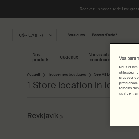
Recevez un cadeaux de luxe gratui
C$ - CA (FR)
Boutiques
Besoin d'aide?
Nos
Nouveautés &
Cadeaux
Vis
Vos param
produits
Incontournables
Nous et nos 
utilisateur, 
Main content
Accueil
Trouver nos boutiques
See All Locations
Ice
proposer des
1 Store location in Iceland
préférences,
témoins dans
confidentiali
Reykjavík
(1)