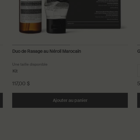
Duo de Rasage au Néroli Marocain
G
Une taille disponible
Kit
117,00 $
5
rès-Rasage au Néroli Marocain to cart
Ajouter au panier
Add the Duo de Rasage au