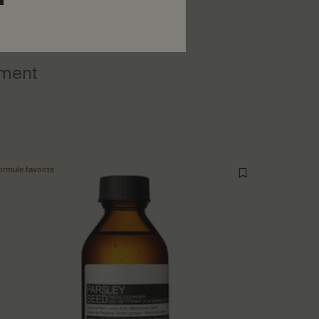
ment
ormule favorite