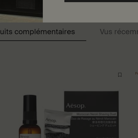
uits complémentaires
Vus récem
F