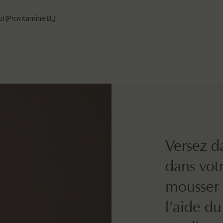
ol (Provitamine B₅)
Conseils d'applic
Versez d
dans votr
mousser 
l’aide d