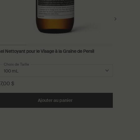
el Nettoyant pour le Visage à la Graine de Persil
Karst Ea
Choix de Taille
Une taille
50 mL
7,00 $
260,00
 Néroli Marocain to cart
Ajouter au panier
Add the Gel Nettoyant pour le Vis