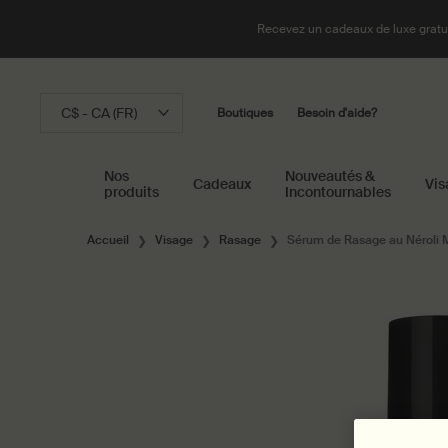
Recevez un cadeaux de luxe gratui
C$ - CA (FR)
Boutiques
Besoin d'aide?
Nos
Nouveautés &
Cadeaux
Vis
produits
Incontournables
Main content
Accueil
Visage
Rasage
Sérum de Rasage au Néroli 