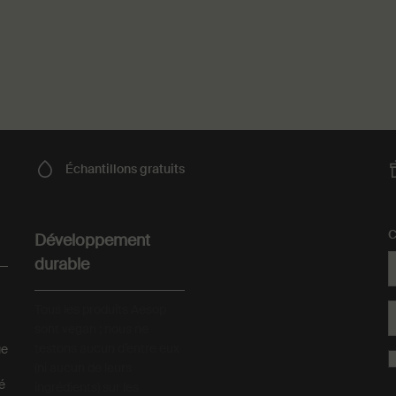
Échantillons
gratuits
C
Développement
durable
Tous les produits Aesop
sont vegan ; nous ne
testons aucun d’entre eux
ge
(ni aucun de leurs
té
ingrédients) sur les