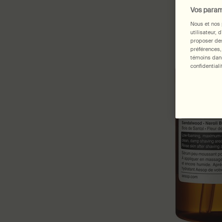
Vos param
Nous et nos 
utilisateur, 
proposer des
préférences,
témoins dans
confidentiali