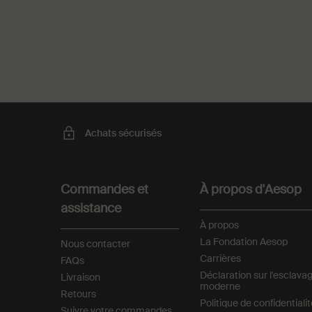
PDP Recently Viewed
PDP Reviews
Achats sécurisés
Footer navigation
Commandes et
À propos d'Aesop
assistance
À propos
La Fondation Aesop
Nous contacter
Carrières
FAQs
Déclaration sur l'esclava
Livraison
moderne
Retours
Politique de confidentiali
Suivre votre commandes