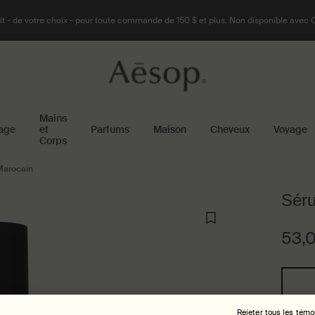
t - de votre choix - pour toute commande de 150 $ et plus. Non disponible avec 
Mains
age
et
Parfums
Maison
Cheveux
Voyage
Corps
Marocain
Séru
53,
Select a size:
Rejeter tous les témo