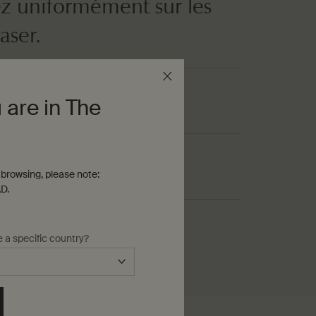
z uniformément sur les
aser.
 are in The
e souhaitez
browsing, please note:
D.
e a specific country?
é