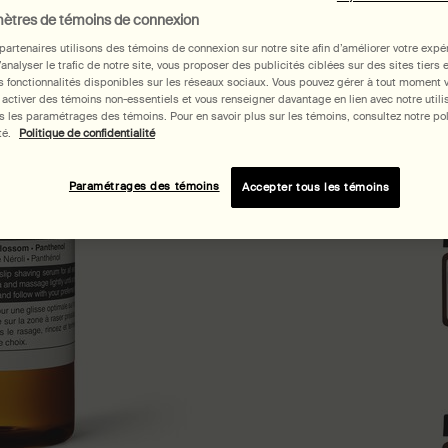
ètres de témoins de connexion
partenaires utilisons des témoins de connexion sur notre site afin d’améliorer votre expé
d’analyser le trafic de notre site, vous proposer des publicités ciblées sur des sites tiers 
 fonctionnalités disponibles sur les réseaux sociaux. Vous pouvez gérer à tout moment 
 activer des témoins non-essentiels et vous renseigner davantage en lien avec notre utili
 les paramétrages des témoins. Pour en savoir plus sur les témoins, consultez notre pol
Ache
té.
Politique de confidentialité
Paramétrages des témoins
Accepter tous les témoins