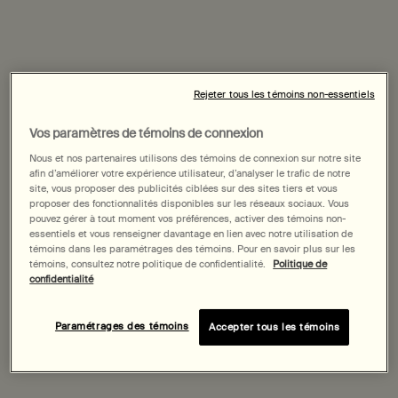
grasses et sèches. La brillance se manifeste
généralement sur la zone T (front, nez et menton) ou sur
la zone O (autour de la bouche), tandis que la sécheresse
est généralement plus visible sur les joues et sous les
Rejeter tous les témoins non-essentiels
yeux.
Vos paramètres de témoins de connexion
En général, les personnes ayant une peau mixte ont
tendance à pencher légèrement vers une peau
Nous et nos partenaires utilisons des témoins de connexion sur notre site
afin d’améliorer votre expérience utilisateur, d’analyser le trafic de notre
mixte/grasse ou mixte/sèche. La première se produit
site, vous proposer des publicités ciblées sur des sites tiers et vous
lorsque la zone T produit un excès de sébum, ce qui
proposer des fonctionnalités disponibles sur les réseaux sociaux. Vous
pouvez gérer à tout moment vos préférences, activer des témoins non-
donne un front, un nez et un menton brillants ; la seconde
essentiels et vous renseigner davantage en lien avec notre utilisation de
se manifeste par un front et un menton secs.
témoins dans les paramétrages des témoins. Pour en savoir plus sur les
témoins, consultez notre politique de confidentialité.
Politique de
confidentialité
Causes courantes de la peau mixte
Paramétrages des témoins
Accepter tous les témoins
La génétique joue un rôle important dans les
caractéristiques et le comportement de notre peau, et la