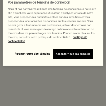
Vos paramètres de témoins de connexion
Nous et nos partenaires utilisons des témoins de connexion sur notre site
afin d’améliorer votre expérience utilisateur, d’analyser le trafic de notre
site, vous proposer des publicités ciblées sur des sites tiers et vous
proposer des fonctionnalités disponibles sur les réseaux sociaux. Vous
pouvez gérer à tout moment vos préférences, activer des témoins non-
essentiels et vous renseigner davantage en lien avec notre utilisation de
Peau « normale »
témoins dans les paramétrages des témoins. Pour en savoir plus sur les
témoins, consultez notre politique de confidentialité.
Politique de
confidentialité
La peau dite « normale », comme l'indique son nom
imparfait, n'est ni grasse ni sèche : sa production de
Paramétrages des témoins
Accepter tous les témoins
sébum est modérée. Elle se caractérise également par
des pores fins, une texture fine, un teint uniforme et une
surface souple et lisse, marquée par peu
d'imperfections, voire aucune. Pourtant, cela ne signifie
pas que les variations par rapport à ces caractéristiques
sont en quoi que ce soit « anormales » : contrairement à
ce que son nom peut laisser entendre, ce type de peau
est l'exception plutôt que la règle.