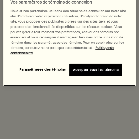
States
Vos paramètres de témoins de connexion
Nous et nos partenaires utilisons des témoins de connexion sur notre site
afin d’améliorer votre expérience utilisateur, d’analyser le trafic de notre
Welcome to AESOP. Before you begin browsing, please note:
site, vous proposer des publicités ciblées sur des sites tiers et vous
• Prices and payment are shown in CAD.
proposer des fonctionnalités disponibles sur les réseaux sociaux. Vous
• Vous naviguez sur le site Canada.
pouvez gérer à tout moment vos préférences, activer des témoins non-
essentiels et vous renseigner davantage en lien avec notre utilisation de
témoins dans les paramétrages des témoins. Pour en savoir plus sur les
Not in United States or want to browse a specific country?
témoins, consultez notre politique de confidentialité.
Politique de
confidentialité
Il existe un parfum Aesop pour tous les goûts,
toutes les humeurs et toutes les saisons.
Paramétrages des témoins
Accepter tous les témoins
Changer de région ou de pays
Trouver un parfum
« Le parfum est la voix des objets
inanimés. »