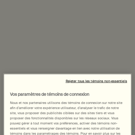
Formule favorite
Rejeter tous les témoins non-essentiels
Vos paramètres de témoins de connexion
Nous et nos partenaires utilisons des témoins de connexion sur notre site
afin d’améliorer votre expérience utilisateur, d’analyser le trafic de notre
site, vous proposer des publicités ciblées sur des sites tiers et vous
proposer des fonctionnalités disponibles sur les réseaux sociaux. Vous
pouvez gérer à tout moment vos préférences, activer des témoins non-
essentiels et vous renseigner davantage en lien avec notre utilisation de
témoins dans les paramétrages des témoins. Pour en savoir plus sur les