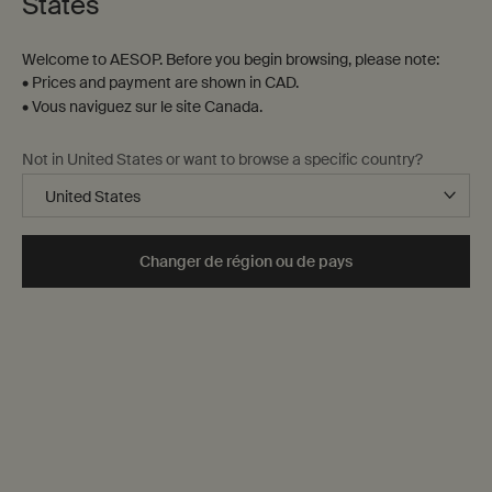
States
Welcome to AESOP. Before you begin browsing, please note:
• Prices and payment are shown in CAD.
• Vous naviguez sur le site Canada.
Not in United States or want to browse a specific country?
Soins corporels revitalisants
Changer de région ou de pays
Feuille de Géranium
Nos formules vivifiantes à la Feuille de Géranium sont
conçues pour polir, nettoyer et nourrir de la tête aux
pieds, en diffusant un arôme frais, vert et citronné,
destiné à restaurer les corps et les esprits fatigués.