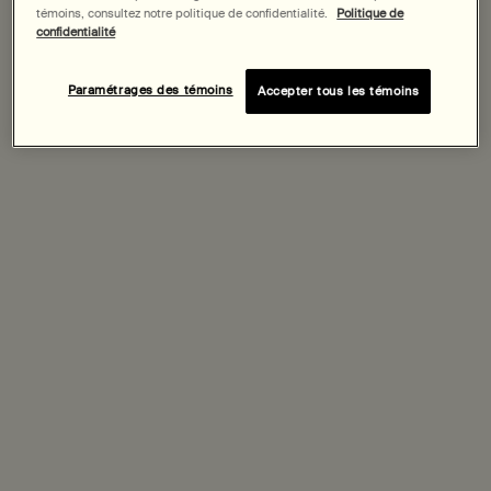
témoins, consultez notre politique de confidentialité.
Politique de
confidentialité
Gel Nettoyant à la Feuille de Géranium pour le Corps
Paramétrages des témoins
Accepter tous les témoins
Vert, hespéridé, frais
Choix de Taille
65,00 $
Add the Gel Nettoyant à la 
Ajouter au panier
Aromatic offering