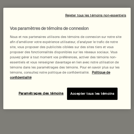
Selected
, 1 of 1
119,00 $
Rejeter tous les témoins non-essentiels
Date de livraison prévue?
Vos paramètres de témoins de connexion
Achetez-le avec
Nous et nos partenaires utilisons des témoins de connexion sur notre site
afin d’améliorer votre expérience utilisateur, d’analyser le trafic de notre
site, vous proposer des publicités ciblées sur des sites tiers et vous
proposer des fonctionnalités disponibles sur les réseaux sociaux. Vous
Gel Nettoyant pour le Visage à la Graine
pouvez gérer à tout moment vos préférences, activer des témoins non-
de Persil
essentiels et vous renseigner davantage en lien avec notre utilisation de
Pour les peaux normales, mixtes et à problèmes
témoins dans les paramétrages des témoins. Pour en savoir plus sur les
Choix de Taille
témoins, consultez notre politique de confidentialité.
Politique de
confidentialité
Paramétrages des témoins
Accepter tous les témoins
Découvrir
Concentré Visage Radieux
Pour un large éventail de types de peau