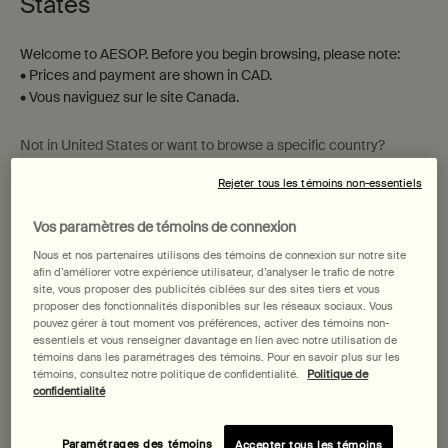
States
Welcome to AESOP. Before you begin browsing, please note:
• Prices and payment are shown in CAD.
• Vous naviguez sur le site Canada.
Not in United States or want to browse a specific country?
Rejeter tous les témoins non-essentiels
Vos paramètres de témoins de connexion
Changer de région ou de pays
Nous et nos partenaires utilisons des témoins de connexion sur notre site
afin d’améliorer votre expérience utilisateur, d’analyser le trafic de notre
site, vous proposer des publicités ciblées sur des sites tiers et vous
proposer des fonctionnalités disponibles sur les réseaux sociaux. Vous
pouvez gérer à tout moment vos préférences, activer des témoins non-
Accessoire de rasage
One taille only
essentiels et vous renseigner davantage en lien avec notre utilisation de
Selected
, 1 of 1
35,00 $
témoins dans les paramétrages des témoins. Pour en savoir plus sur les
témoins, consultez notre politique de confidentialité.
Politique de
confidentialité
Date de livraison prévue?
Paramétrages des témoins
Accepter tous les témoins